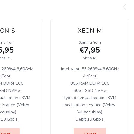
ON-S
XEON-M
ting from
Starting from
5,95
€7,95
ensuel
Mensuel
5 2699v4 3,60GHz
Intel Xeon E5 2699v4 3,60GHz
vCore
4vCore
M DDR4 ECC
8Go RAM DDR4 ECC
SSD NVMe
80Go SSD NVMe
ualisation : KVM
Type de virtualisation : KVM
: France (Vélizy-
Localisation : France (Vélizy-
acoublay)
Villacoublay)
 10 Gbp's
Débit 10 Gbp's