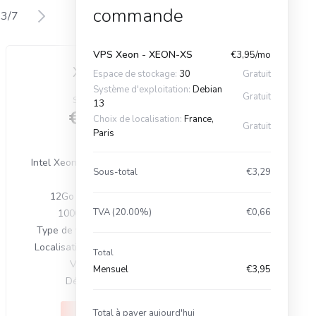
commande
3
/
7
VPS Xeon - XEON-XS
€3,95/mo
XEON-L
XEON-
Espace de stockage:
30
Gratuit
Système d'exploitation:
Debian
Gratuit
Starting from
Starting f
13
€11,95
€13,
Choix de localisation:
France,
Gratuit
Paris
Mensuel
Mensue
Intel Xeon E5 2699v4 3,60GHz
Intel Xeon E5 26
Sous-total
€3,29
4vCore
6vCor
12Go RAM DDR4 ECC
16Go RAM D
TVA (20.00%)
€0,66
100Go SSD NVMe
120Go SSD
Type de virtualisation : KVM
Type de virtualis
Localisation : France (Vélizy-
Localisation : Fra
Total
Villacoublay)
Villacoub
Mensuel
€3,95
Débit 10 Gbp's
Débit 10 
Total à payer aujourd'hui