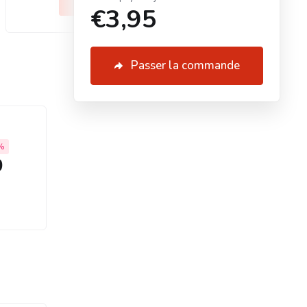
Select
Selec
€3,95
Passer la commande
%
0