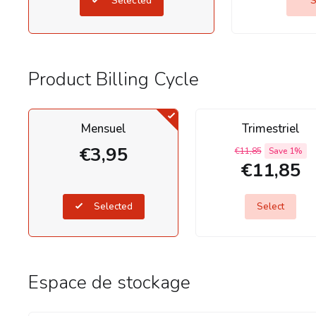
Selected
S
Product Billing Cycle
Mensuel
Trimestriel
€3,95
€11,85
Save 1%
€11,85
Selected
Select
Espace de stockage