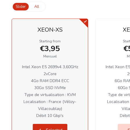
Slider
All
XEON-XS
XE
Starting from
Star
€3,95
€
Mensuel
M
Intel Xeon E5 2699v4 3,60GHz
Intel Xeon E
2vCore
2
4Go RAM DDR4 ECC
6Go RA
30Go SSD NVMe
60Go 
Type de virtualisation : KVM
Type de virt
Localisation : France (Vélizy-
Localisation 
Villacoublay)
Vill
Débit 10 Gbp's
Débit